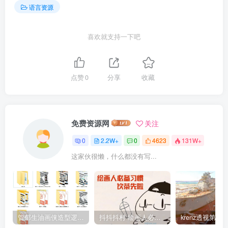
语言资源
喜欢就支持一下吧
点赞
0
分享
收藏
免费资源网
关注
0
2.2W+
0
4623
131W+
这家伙很懒，什么都没有写...
管郁生油画侠造型逻辑班第一期2019年5月【高清不缺课】
抖抖抖村 绘画人必备习惯2020【画质不错】