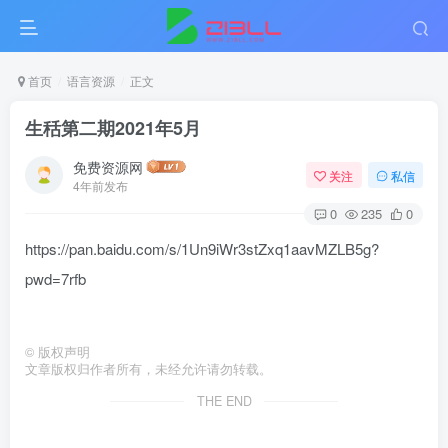
首页
语言资源
正文
生秳第二期2021年5月
免费资源网
关注
私信
4年前发布
0
235
0
https://pan.baidu.com/s/1Un9iWr3stZxq1aavMZLB5g?
pwd=7rfb
©
版权声明
文章版权归作者所有，未经允许请勿转载。
THE END