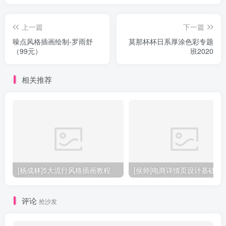
上一篇
下一篇
噪点风格插画绘制-罗雨舒
莫那杯杯日系厚涂色彩专题
（99元）
班2020
相关推荐
[杨成林]5大流行风格插画教程
[侯帅]电商详情页设计基础
评论
抢沙发