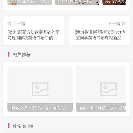
管郁生油画侠造型逻辑班第一期2019年5月【高清不缺课】
抖抖抖村 绘画人必备习惯2020【画质不错】
上一篇
下一篇
[澳力英语]方法论零基础的学
[澳力英语]单词拼读Oliver淘
习规划解决英语口语中的误
宝同学英语口语课程新品促
区2节课
销17节课
相关推荐
[杨成林]5大流行风格插画教程
[侯帅]电商详情页设计基础
评论
抢沙发