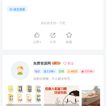
语言资源
喜欢就支持一下吧
点赞
0
分享
收藏
免费资源网
关注
0
2.2W+
0
4623
131W+
这家伙很懒，什么都没有写...