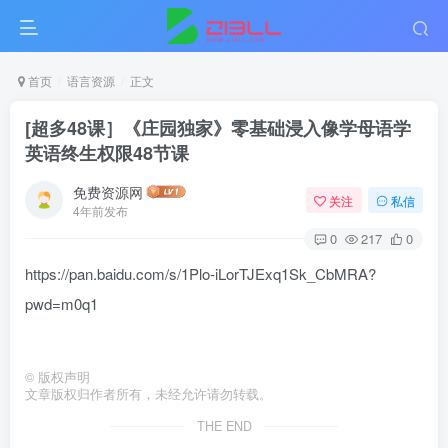
首页
语言资源
正文
[超多48课］《庄园独家》零基础浸入像学母语学
英语终生权限48节课
免费资源网
关注
私信
4年前发布
0
217
0
https://pan.baidu.com/s/1Plo-iLorTJExq1Sk_CbMRA?
pwd=m0q1
©
版权声明
文章版权归作者所有，未经允许请勿转载。
THE END