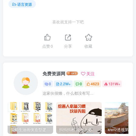
语言资源
喜欢就支持一下吧
点赞
0
分享
收藏
免费资源网
关注
0
2.2W+
0
4623
131W+
这家伙很懒，什么都没有写...
管郁生油画侠造型逻辑班第一期2019年5月【高清不缺课】
抖抖抖村 绘画人必备习惯2020【画质不错】