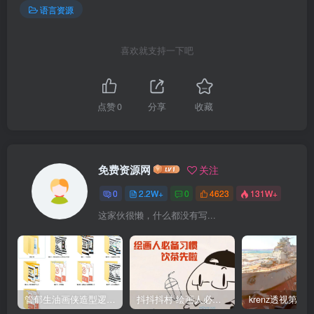
语言资源
喜欢就支持一下吧
点赞
0
分享
收藏
免费资源网
关注
0
2.2W+
0
4623
131W+
这家伙很懒，什么都没有写...
管郁生油画侠造型逻辑班第一期2019年5月【高清不缺课】
抖抖抖村 绘画人必备习惯2020【画质不错】