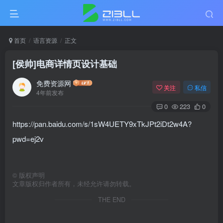
首页
语言资源
正文
[侯帅]电商详情页设计基础
免费资源网
关注
私信
4年前发布
0
223
0
https://pan.baidu.com/s/1sW4UETY9xTkJPt2iDt2w4A?
pwd=ej2v
©
版权声明
文章版权归作者所有，未经允许请勿转载。
THE END