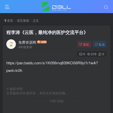
首页
语言资源
正文
程李涛《云医，最纯净的医护交流平台》
免费资源网
关注
私信
4年前发布
0
216
0
https://pan.baidu.com/s/1K056mq839KOS6R9yI1r1wA?
pwd=lc0h
©
版权声明
文章版权归作者所有，未经允许请勿转载。
THE END