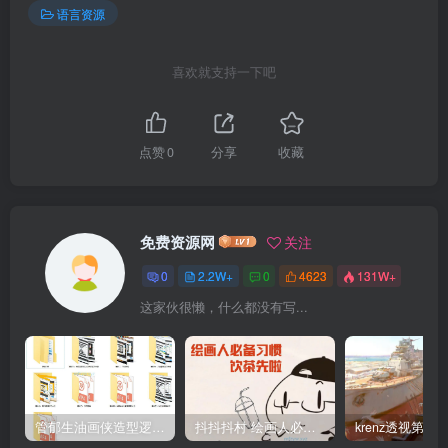
语言资源
喜欢就支持一下吧
点赞
0
分享
收藏
免费资源网
关注
0
2.2W+
0
4623
131W+
这家伙很懒，什么都没有写...
管郁生油画侠造型逻辑班第一期2019年5月【高清不缺课】
抖抖抖村 绘画人必备习惯2020【画质不错】