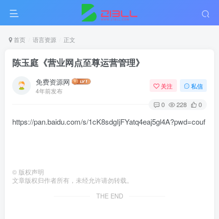
首页
语言资源
正文
陈玉庭《营业网点至尊运营管理》
免费资源网
关注
私信
4年前发布
0
228
0
https://pan.baidu.com/s/1cK8sdgIjFYatq4eaj5gl4A?pwd=couf
©
版权声明
文章版权归作者所有，未经允许请勿转载。
THE END