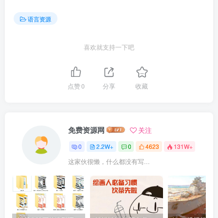
语言资源
喜欢就支持一下吧
点赞
0
分享
收藏
免费资源网
关注
0
2.2W+
0
4623
131W+
这家伙很懒，什么都没有写...