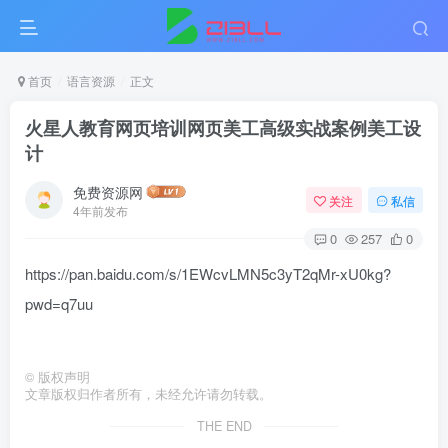
首页
语言资源
正文
火星人教育网页培训网页美工高级实战案例美工设
计
免费资源网
关注
私信
4年前发布
0
257
0
https://pan.baidu.com/s/1EWcvLMN5c3yT2qMr-xU0kg?
pwd=q7uu
©
版权声明
文章版权归作者所有，未经允许请勿转载。
THE END