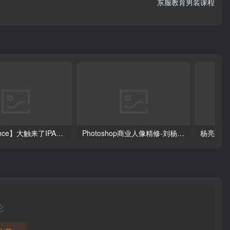
东服教育男装课程
【DeadPrince】大触来了IPAD原创插画设计班
Photoshop商业人像精修-刘杨（799元）
杨亮-全
论