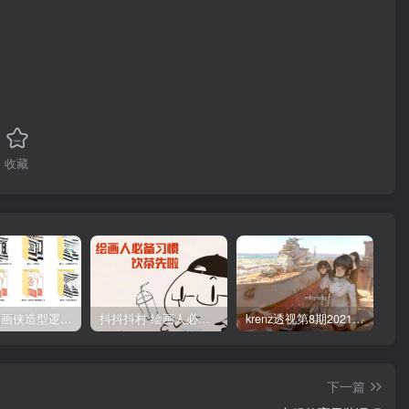
收藏
管郁生油画侠造型逻辑班第一期2019年5月【高清不缺课】
抖抖抖村 绘画人必备习惯2020【画质不错】
krenz透视第8期2021年4月结课【画质高清有笔刷课件】
下一篇