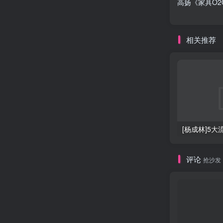
高扬《家具O
相关推荐
[杨成林]5
评论
抢沙发