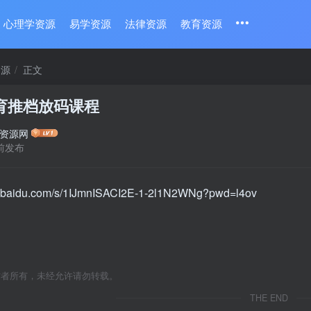
心理学资源
易学资源
法律资源
教育资源
资源
正文
育推档放码课程
资源网
前发布
an.baidu.com/s/1IJmnISACI2E-1-2l1N2WNg?pwd=l4ov
作者所有，未经允许请勿转载。
THE END