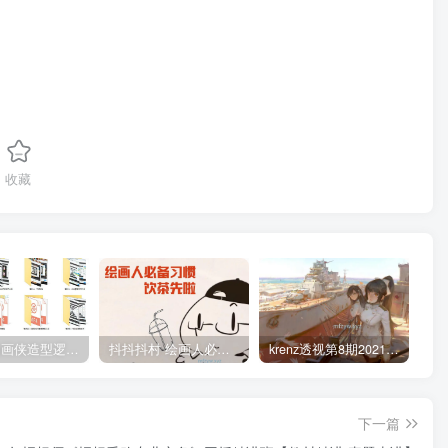
收藏
管郁生油画侠造型逻辑班第一期2019年5月【高清不缺课】
抖抖抖村 绘画人必备习惯2020【画质不错】
krenz透视第8期2021年4月结课【画质高清有笔刷课件】
下一篇