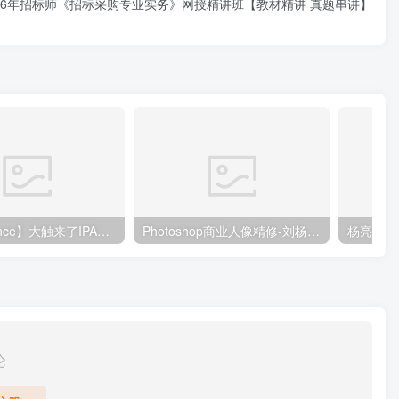
016年招标师《招标采购专业实务》网授精讲班【教材精讲 真题串讲】
【DeadPrince】大触来了IPAD原创插画设计班
Photoshop商业人像精修-刘杨（799元）
杨亮-全
论