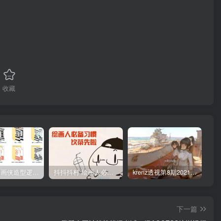
收藏
管郁生油画侠造型逻辑班第一期2019年5月【高清不缺课】
抖抖抖村 绘画人必备习惯2020【画质不错】
krenz透视第8期2021年4月结课【画质高清有笔刷课件】
下一篇