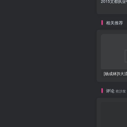
2015文都执
相关推荐
[杨成林]5
评论
抢沙发