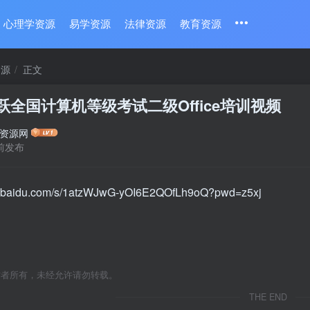
心理学资源
易学资源
法律资源
教育资源
资源
正文
腾跃全国计算机等级考试二级Office培训视频
资源网
前发布
an.baidu.com/s/1atzWJwG-yOI6E2QOfLh9oQ?pwd=z5xj
作者所有，未经允许请勿转载。
THE END