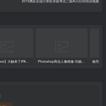
2015腾跃全国计算机等级考试二级ACCESS培训视频
【DeadPrince】大触来了IPAD原创插画设计班
Photoshop商业人像精修-刘杨（799元）
杨亮-全
论