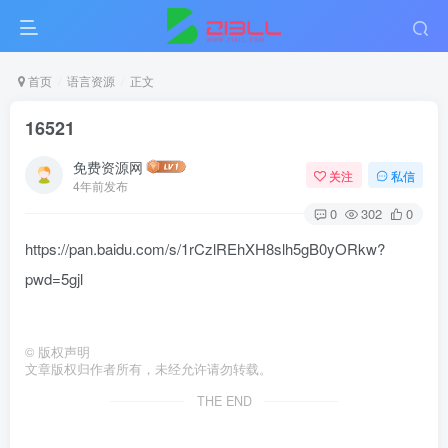
首页
语言资源
正文
16521
免费资源网
关注
私信
4年前发布
0
302
0
https://pan.baidu.com/s/1rCzlREhXH8slh5gB0yORkw?
pwd=5gjl
©
版权声明
文章版权归作者所有，未经允许请勿转载。
THE END