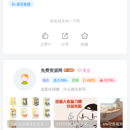
语言资源
喜欢就支持一下吧
点赞
0
分享
收藏
免费资源网
关注
0
2.2W+
0
4623
131W+
这家伙很懒，什么都没有写...
管郁生油画侠造型逻辑班第一期2019年5月【高清不缺课】
抖抖抖村 绘画人必备习惯2020【画质不错】