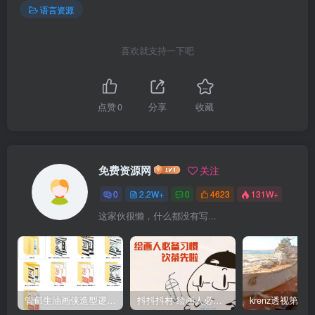
语言资源
喜欢就支持一下吧
点赞
0
分享
收藏
免费资源网
关注
0
2.2W+
0
4623
131W+
这家伙很懒，什么都没有写...
管郁生油画侠造型逻辑班第一期2019年5月【高清不缺课】
抖抖抖村 绘画人必备习惯2020【画质不错】