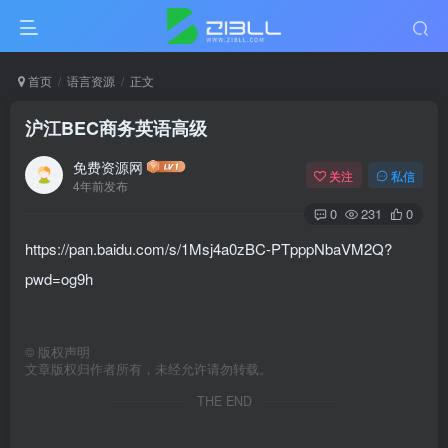
首页
语言资源
正文
沪江BEC商务英语高级
免费资源网
关注
私信
4年前发布
0
231
0
https://pan.baidu.com/s/1Msj4a0zBC-PTpppNbaVM2Q?
pwd=og9h
©
版权声明
文章版权归作者所有，未经允许请勿转载。
THE END