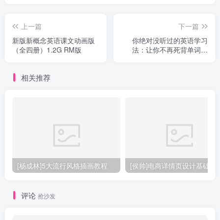
上一篇
下一篇
新版新概念英语课文动画版
你绝对没听过的英语学习
（全四册）1.2G RM版
法：让你不再死背单词语
法，学上瘾！（完结）
相关推荐
[杨成林]5大流行风格插画教程
[侯帅]电商详情页设计基础
评论
抢沙发