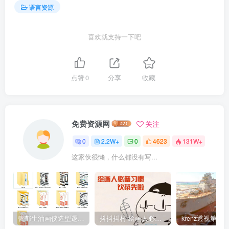
语言资源
喜欢就支持一下吧
点赞
0
分享
收藏
免费资源网
关注
0
2.2W+
0
4623
131W+
这家伙很懒，什么都没有写...
管郁生油画侠造型逻辑班第一期2019年5月【高清不缺课】
抖抖抖村 绘画人必备习惯2020【画质不错】