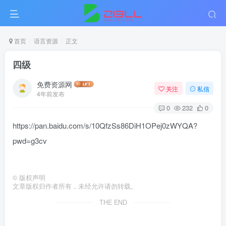
首页
语言资源
正文
四级
免费资源网
关注
私信
4年前发布
0
232
0
https://pan.baidu.com/s/10QfzSs86DiH1OPej0zWYQA?
pwd=g3cv
©
版权声明
文章版权归作者所有，未经允许请勿转载。
THE END