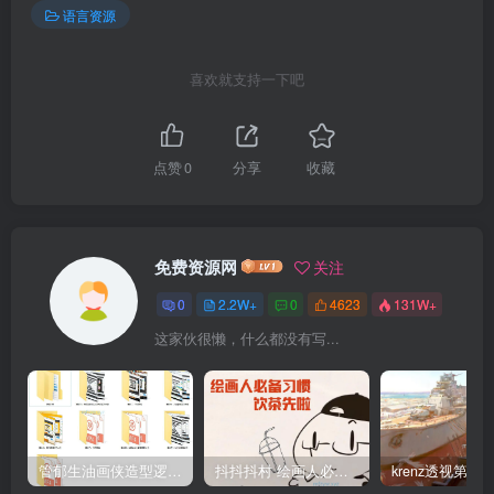
语言资源
喜欢就支持一下吧
点赞
0
分享
收藏
免费资源网
关注
0
2.2W+
0
4623
131W+
这家伙很懒，什么都没有写...
管郁生油画侠造型逻辑班第一期2019年5月【高清不缺课】
抖抖抖村 绘画人必备习惯2020【画质不错】