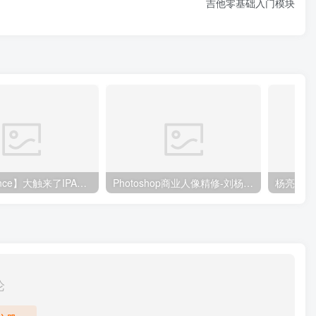
吉他零基础入门模块
【DeadPrince】大触来了IPAD原创插画设计班
Photoshop商业人像精修-刘杨（799元）
杨亮-全
论