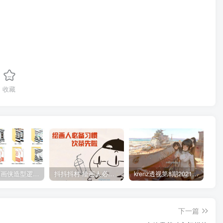
收藏
管郁生油画侠造型逻辑班第一期2019年5月【高清不缺课】
抖抖抖村 绘画人必备习惯2020【画质不错】
krenz透视第8期2021年4月结课【画质高清有笔刷课件】
下一篇