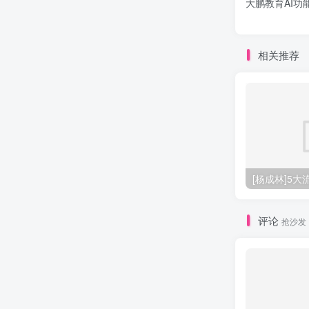
大鹏教育AI功
相关推荐
[杨成林]5
评论
抢沙发