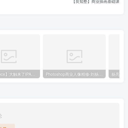
【良知塾】商业插画基础课
【DeadPrince】大触来了IPAD原创插画设计班
Photoshop商业人像精修-刘杨（799元）
杨亮-全
论