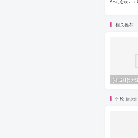
AE动态设计
相关推荐
[杨成林]5
评论
抢沙发