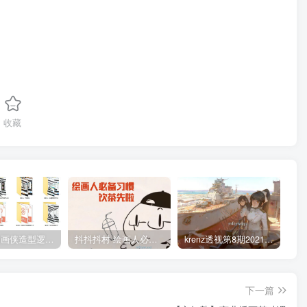
收藏
管郁生油画侠造型逻辑班第一期2019年5月【高清不缺课】
抖抖抖村 绘画人必备习惯2020【画质不错】
krenz透视第8期2021年4月结课【画质高清有笔刷课件】
下一篇