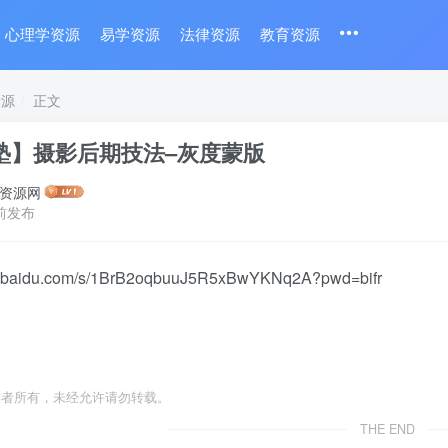
心理学资源
易学资源
法律资源
教育资源
资源
正文
塾】摄影后期技法–灰度蒙版
资源网
前发布
an.baidu.com/s/1BrB2oqbuuJ5R5xBwYKNq2A?pwd=bifr
作者所有，未经允许请勿转载。
THE END