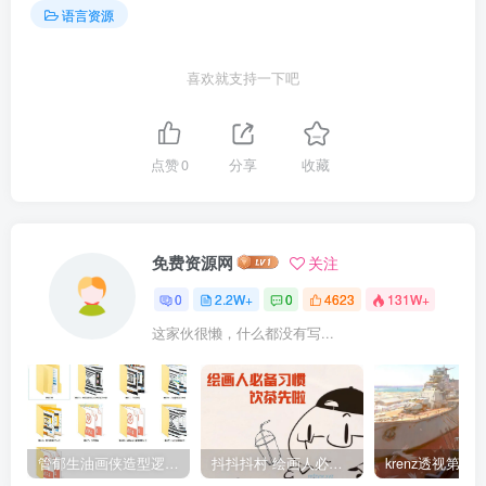
语言资源
喜欢就支持一下吧
点赞
0
分享
收藏
免费资源网
关注
0
2.2W+
0
4623
131W+
这家伙很懒，什么都没有写...
管郁生油画侠造型逻辑班第一期2019年5月【高清不缺课】
抖抖抖村 绘画人必备习惯2020【画质不错】