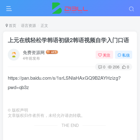
首页
语言资源
正文
上元在线轻松学韩语初级2韩语视频自学入门口语
免费资源网
关注
私信
4年前发布
0
206
0
https://pan.baidu.com/s/1srLSNlaHAxGQ9B2AYHzizg?
pwd=qb3z
©
版权声明
文章版权归作者所有，未经允许请勿转载。
THE END