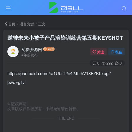
首页
语言资源
正文
逆转未来小被子产品渲染训练营第五期KEYSHOT
免费资源网
关注
私信
4年前发布
0
292
0
https://pan.baidu.com/s/1UbrT2n42JfLhV18FZKLxug?
pwd=gitv
©
版权声明
文章版权归作者所有，未经允许请勿转载。
THE END