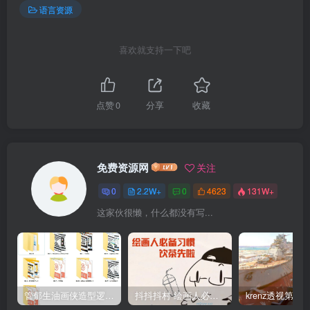
语言资源
喜欢就支持一下吧
点赞
0
分享
收藏
免费资源网
关注
0
2.2W+
0
4623
131W+
这家伙很懒，什么都没有写...
管郁生油画侠造型逻辑班第一期2019年5月【高清不缺课】
抖抖抖村 绘画人必备习惯2020【画质不错】