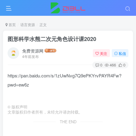
首页
语言资源
正文
图形科学水熊二次元角色设计课2020
免费资源网
关注
私信
4年前发布
0
466
0
https://pan.baidu.com/s/1zUwNvg7Q9ePKYrvPAYR4Fw?
pwd=ew6z
©
版权声明
文章版权归作者所有，未经允许请勿转载。
THE END