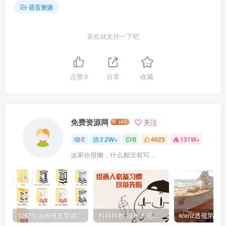
语言资源
喜欢就支持一下吧
点赞
0
分享
收藏
免费资源网
关注
0
2.2W+
0
4623
131W+
这家伙很懒，什么都没有写...
管郁生油画侠造型逻辑班第一期2019年5月【高清不缺课】
抖抖抖村 绘画人必备习惯2020【画质不错】