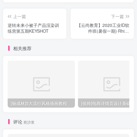
上一篇
下一篇
逆转未来小被子产品渲染训
【云尚教育】2020工业ID软
练营第五期KEYSHOT
件班(暑假一期)·Rhino
Keyshot More
相关推荐
[杨成林]5大流行风格插画教程
[侯帅]电商详情页设计基础
评论
抢沙发